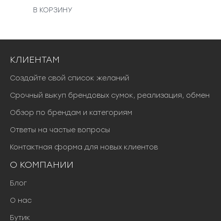
в
у
В КОРЗИНУ
о
щ
н
а
а
я
ч
ц
КЛИЕНТАМ
а
е
л
н
Создайте свой список желаний
ь
а
Срочный выкуп брендовых сумок, реализация, обмен
н
:
а
3
Обзор по брендам и категориям
я
2
ц
0
Ответы на частые вопросы
е
0
Контактная форма для новых клиентов
н
0
а
0
О КОМПАНИИ
с
о
Блог
₽
с
.
О нас
т
а
Бутик