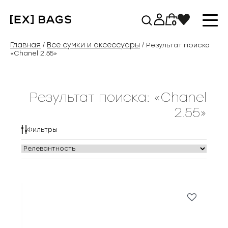
Перейти
к
0
содержимому
Главная
Все сумки и аксессуары
/
/ Результат поиска
«Chanel 2.55»
Результат поиска: «Chanel
2.55»
Фильтры