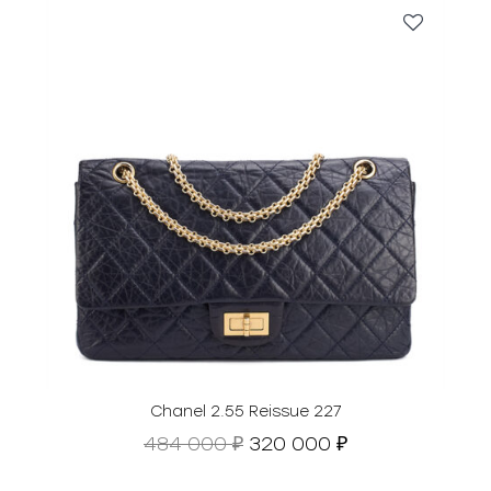
Chanel 2.55 Reissue 227
П
Т
484 000
320 000
₽
₽
е
е
р
к