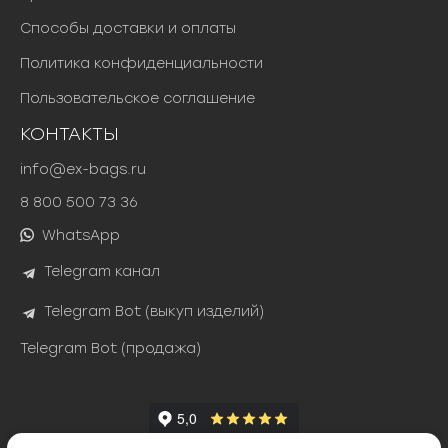
в
Способы доставки и оплаты
л
я
Политика конфиденциальности
л
а
Пользовательское соглашение
4
КОНТАКТЫ
8
4
info@ex-bags.ru
0
8 800 500 73 36
0
0
WhatsApp
Telegram канал
₽
.
Telegram Bot (выкуп изделий)
Telegram Bot (продажа)