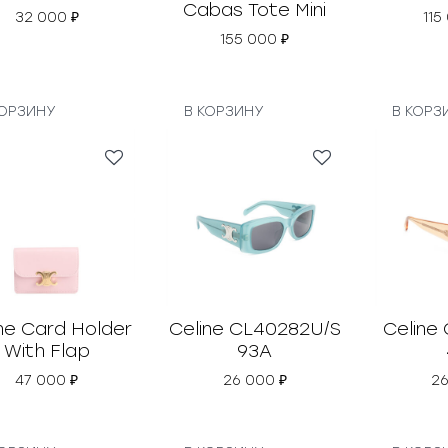
Cabas Tote Mini
32 000
₽
115
155 000
₽
КОРЗИНУ
В КОРЗИНУ
В КОРЗ
ne Card Holder
Celine CL40282U/S
Celine
With Flap
93A
47 000
₽
26 000
₽
2