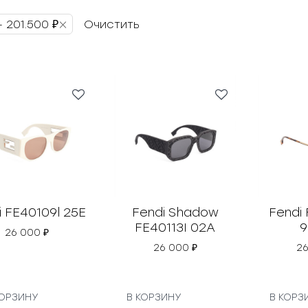
×
– 201.500 ₽
Очистить
i FE40109l 25E
Fendi Shadow
Fendi
FE40113I 02A
9
26 000
₽
26 000
₽
2
КОРЗИНУ
В КОРЗИНУ
В КОРЗ