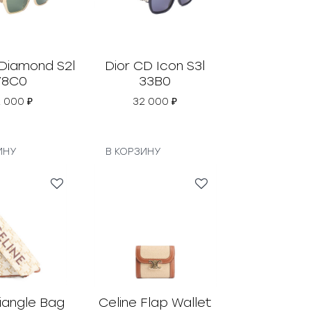
 Diamond S2l
Dior CD Icon S3l
78C0
33B0
2 000
₽
32 000
₽
ИНУ
В КОРЗИНУ
riangle Bag
Celine Flap Wallet