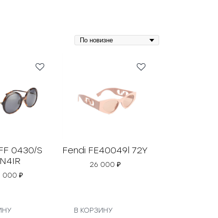
 FF 0430/S
Fendi FE40049l 72Y
N4IR
26 000
₽
6 000
₽
ИНУ
В КОРЗИНУ