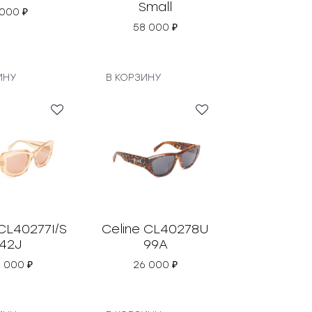
Small
 000
₽
58 000
₽
ИНУ
В КОРЗИНУ
 CL40277I/S
Celine CL40278U
42J
99A
6 000
₽
26 000
₽