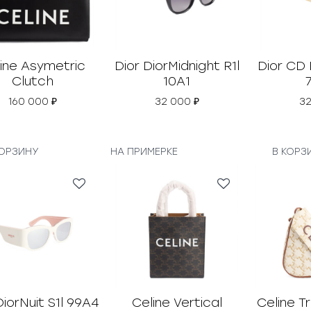
ine Asymetric
Dior DiorMidnight R1l
Dior CD
Clutch
10A1
160 000
₽
32 000
₽
3
КОРЗИНУ
НА ПРИМЕРКЕ
В КОРЗ
DiorNuit S1l 99A4
Celine Vertical
Celine T