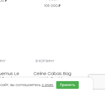
ouch-Mini
Prada Re-Nylon
Pouch
 000
₽
105 000
₽
ИНУ
В КОРЗИНУ
 сайт, вы соглашаетесь
с этим.
Принять