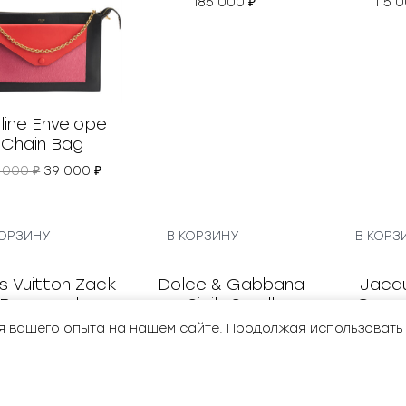
line Envelope
Celine Bucket Small
Prada P
Chain Bag
185 000
₽
115
П
Т
 000
₽
39 000
₽
е
е
р
к
в
у
о
щ
КОРЗИНУ
В КОРЗИНУ
В КОРЗ
н
а
а
я
ч
ц
а
е
л
н
ь
а
я вашего опыта на нашем сайте. Продолжая использовать
н
:
а
3
я
9
ц
0
е
0