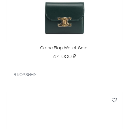
с
₽
о
.
с
т
а
в
л
я
Celine Flap Wallet Small
л
64 000
₽
а
3
5
В КОРЗИНУ
0
0
0
₽
.