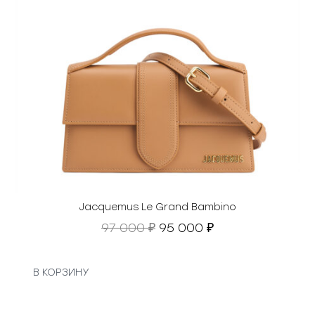
Jacquemus Le Grand Bambino
П
Т
97 000
95 000
₽
₽
е
е
р
к
в
у
В КОРЗИНУ
о
щ
н
а