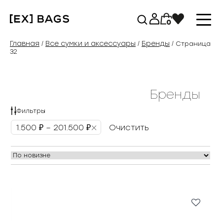
Перейти
к
0
содержимому
Главная
Все сумки и аксессуары
Бренды
/
/
/ Страница
32
Бренды
Фильтры
×
1.500 ₽ – 201.500 ₽
Очистить