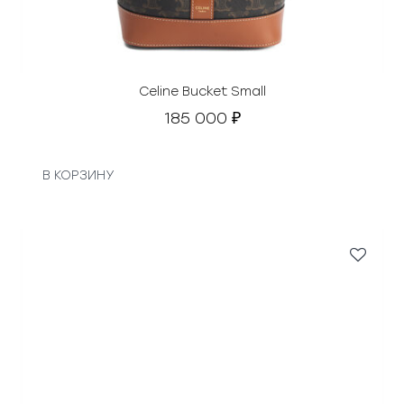
т
а
в
л
я
Celine Bucket Small
л
185 000
₽
а
5
7
В КОРЗИНУ
0
0
0
₽
.