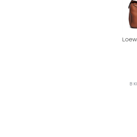
Loewe
В 