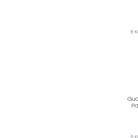
В 
Guc
Pa
В 