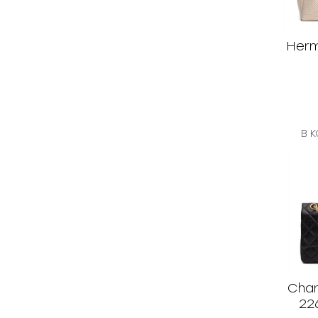
Herm
В 
Chan
22