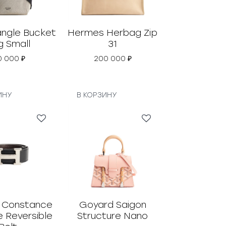
angle Bucket
Hermes Herbag Zip
g Small
31
0 000
₽
200 000
₽
ИНУ
В КОРЗИНУ
 Constance
Goyard Saigon
e Reversible
Structure Nano