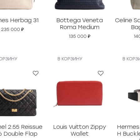
₽
.
es Herbag 31
Bottega Veneta
Celine S
Roma Medium
Ba
235 000
₽
135 000
₽
14
КОРЗИНУ
В КОРЗИНУ
В КОРЗ
el 2.55 Reissue
Louis Vuitton Zippy
Hermes
6 Double Flap
Wallet
H Buckl