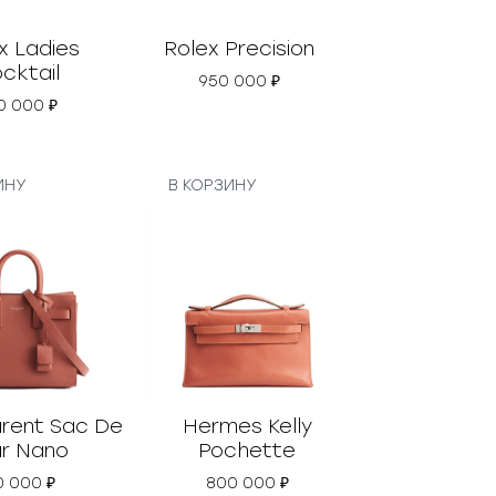
x Ladies
Rolex Precision
cktail
950 000
₽
0 000
₽
ИНУ
В КОРЗИНУ
urent Sac De
Hermes Kelly
r Nano
Pochette
0 000
₽
800 000
₽