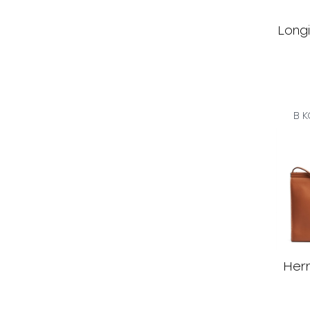
Long
В 
Her