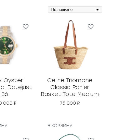
x Oyster
Celine Triomphe
al Datejust
Classic Panier
36
Basket Tote Medium
0 000
₽
75 000
₽
ИНУ
В КОРЗИНУ