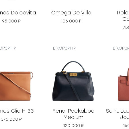
ines Dolcevita
Omega De Ville
Role
Co
95 000
₽
106 000
₽
75
КОРЗИНУ
В КОРЗИНУ
В КОРЗ
mes Clic H 33
Fendi Peekaboo
Saint La
Medium
Jou
375 000
₽
120 000
₽
16