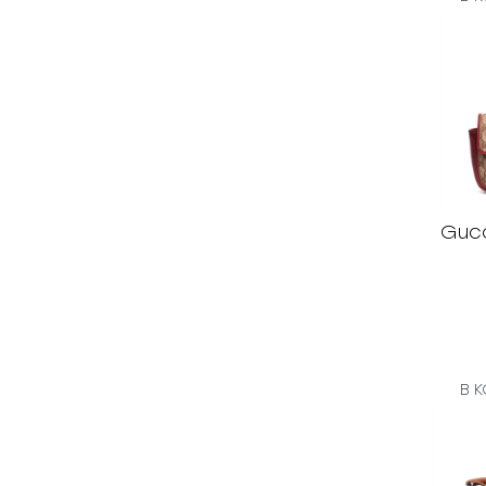
Guc
В 