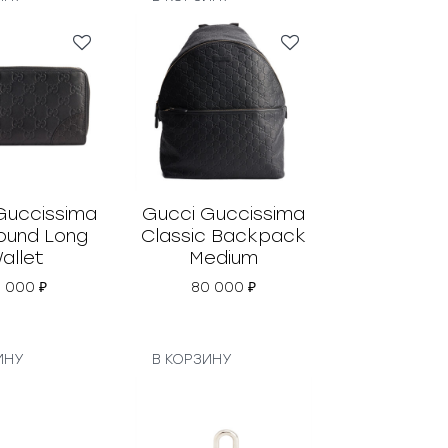
Guccissima
Gucci Guccissima
round Long
Classic Backpack
allet
Medium
5 000
₽
80 000
₽
ИНУ
В КОРЗИНУ