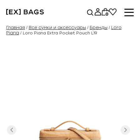
Перейти
к
0
содержимому
Главная
Все сумки и аксессуары
Бренды
Loro
/
/
/
Piana
/ Loro Piana Extra Pocket Pouch L19
Previous
Next