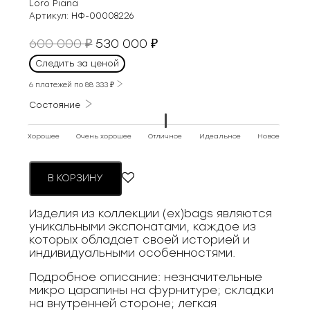
Loro Piana
Артикул:
НФ-00008226
Первоначальная
Текущая
600 000
530 000
₽
₽
цена
цена:
Следить за ценой
составляла
530
600
6 платежей по
88 333
₽
000 ₽.
000 ₽.
Состояние
Хорошее
Очень хорошее
Отличное
Идеальное
Новое
В КОРЗИНУ
Изделия из коллекции (ex)bags являются
уникальными экспонатами, каждое из
которых обладает своей историей и
индивидуальными особенностями.
Подробное описание: незначительные
микро царапины на фурнитуре; складки
на внутренней стороне; легкая