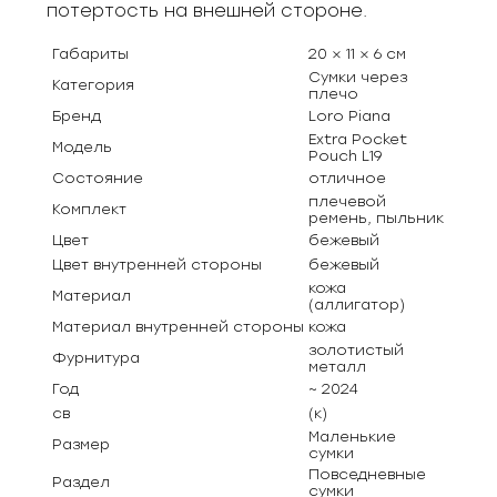
потертость на внешней стороне.
Габариты
20 × 11 × 6 см
Сумки через
Категория
плечо
Бренд
Loro Piana
Extra Pocket
Модель
Pouch L19
Состояние
отличное
плечевой
Комплект
ремень, пыльник
Цвет
бежевый
Цвет внутренней стороны
бежевый
кожа
Материал
(аллигатор)
Материал внутренней стороны
кожа
золотистый
Фурнитура
металл
Год
~ 2024
св
(к)
Маленькие
Размер
сумки
Повседневные
Раздел
сумки