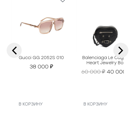
‹
›
Gucci GG 2052S 010
Balenciaga Le Cagole
Heart Jewelry Box
38 000
₽
П
Т
60 000
40 000
₽
₽
е
е
р
к
в
у
о
н
а
В КОРЗИНУ
В КОРЗИНУ
а
я
ч
ц
а
е
л
н