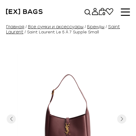
Перейти
к
0
содержимому
Главная
Все сумки и аксессуары
Бренды
Saint
/
/
/
Laurent
/ Saint Laurent Le 5 À 7 Supple Small
Previous
Next