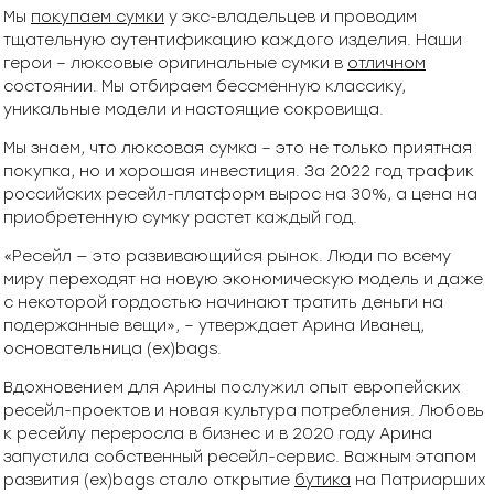
Мы
покупаем сумки
у экс-владельцев и проводим
тщательную аутентификацию каждого изделия. Наши
герои – люксовые оригинальные сумки в
отличном
состоянии. Мы отбираем бессменную классику,
уникальные модели и настоящие сокровища.
Мы знаем, что люксовая сумка – это не только приятная
покупка, но и хорошая инвестиция. За 2022 год трафик
российских ресейл-платформ вырос на 30%, а цена на
приобретенную сумку растет каждый год.
«Ресейл — это развивающийся рынок. Люди по всему
миру переходят на новую экономическую модель и даже
с некоторой гордостью начинают тратить деньги на
подержанные вещи», – утверждает Арина Иванец,
основательница (ex)bags.
Вдохновением для Арины послужил опыт европейских
ресейл-проектов и новая культура потребления. Любовь
к ресейлу переросла в бизнес и в 2020 году Арина
запустила собственный ресейл-сервис. Важным этапом
развития (ex)bags стало открытие
бутика
на Патриарших