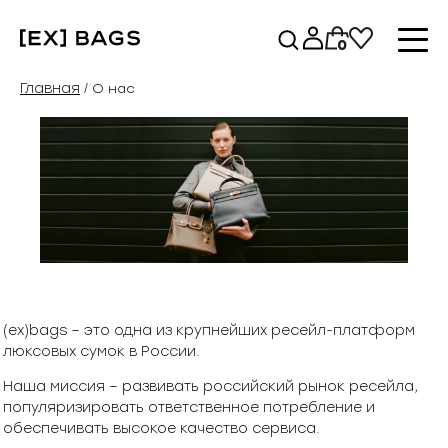
Перейти
к
0
содержимому
Главная
/ О нас
(ex)bags – это одна из крупнейших ресейл-платформ
люксовых сумок в России.
Наша миссия – развивать российский рынок ресейла,
популяризировать ответственное потребление и
обеспечивать высокое качество сервиса.