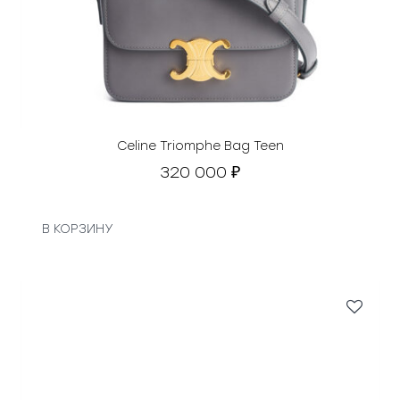
с
о
₽
с
.
т
а
в
л
я
Celine Triomphe Bag Teen
л
320 000
₽
а
1
3
В КОРЗИНУ
5
0
0
0
₽
.