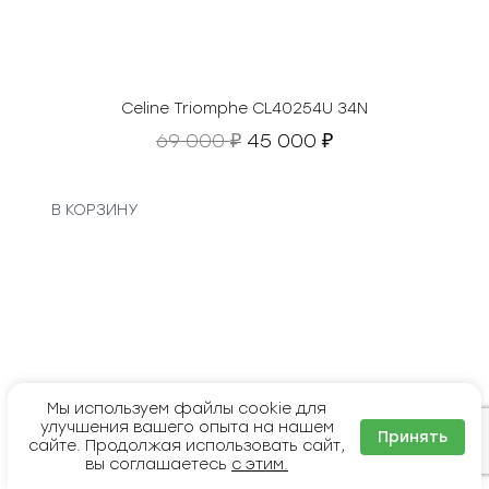
т
а
в
л
я
Celine Triomphe CL40254U 34N
л
П
Т
69 000
45 000
₽
₽
а
е
е
1
р
к
2
в
у
В КОРЗИНУ
7
о
щ
0
н
а
0
а
я
0
ч
ц
а
е
₽
л
н
.
ь
а
н
:
Мы используем файлы cookie для
а
4
улучшения вашего опыта на нашем
Принять
сайте. Продолжая использовать сайт,
я
5
вы соглашаетесь
с этим.
ц
0