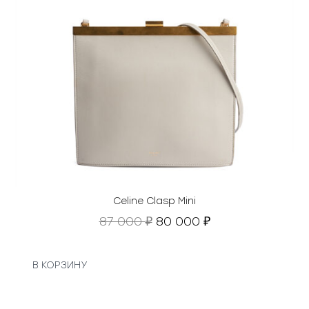
Celine Clasp Mini
П
Т
87 000
80 000
₽
₽
е
е
р
к
в
у
В КОРЗИНУ
о
щ
н
а