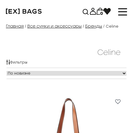
Перейти
к
0
содержимому
Главная
Все сумки и аксессуары
Бренды
/
/
/ Celine
Celine
Фильтры