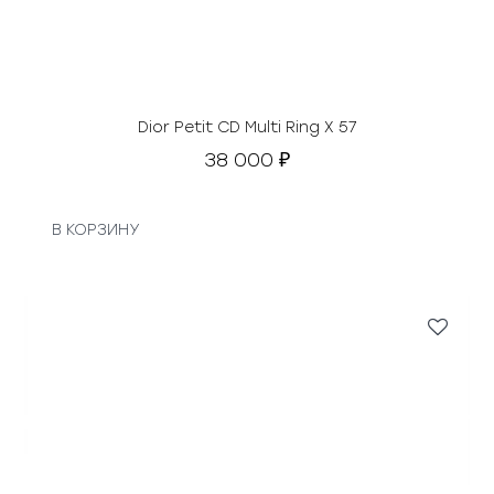
с
.
т
а
в
л
я
Dior Petit CD Multi Ring X 57
л
38 000
₽
а
2
0
В КОРЗИНУ
5
0
0
0
₽
.