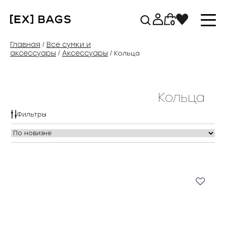
Перейти
к
0
содержимому
Главная
Все сумки и
/
аксессуары
Аксессуары
/
/ Кольца
Кольца
Фильтры