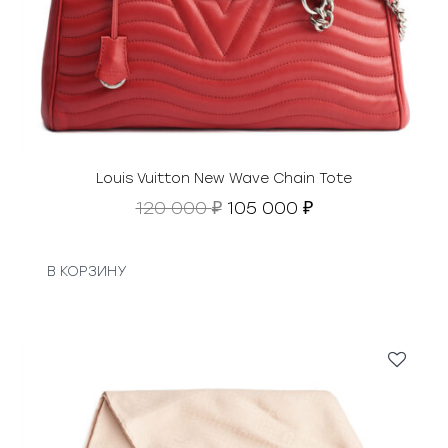
Louis Vuitton New Wave Chain Tote
П
Т
120 000
105 000
₽
₽
е
е
р
к
в
у
В КОРЗИНУ
о
щ
н
а
а
я
ч
ц
а
е
л
н
ь
а
н
: