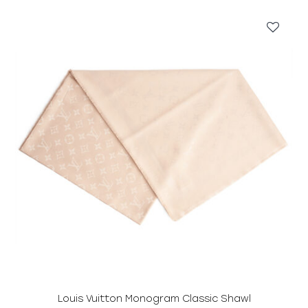
0
0
₽
.
Louis Vuitton Monogram Classic Shawl