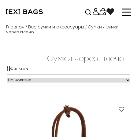
Перейти
к
0
содержимому
Главная
Все сумки и аксессуары
Сумки
/
/
/ Сумки
через плечо
Сумки через плечо
Фильтры