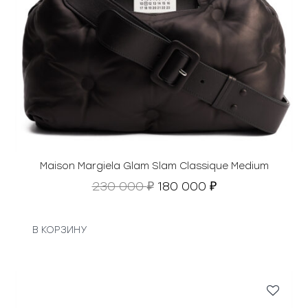
Maison Margiela Glam Slam Classique Medium
П
Т
230 000
180 000
₽
₽
е
е
р
к
в
у
В КОРЗИНУ
о
щ
н
а
а
я
ч
ц
а
е