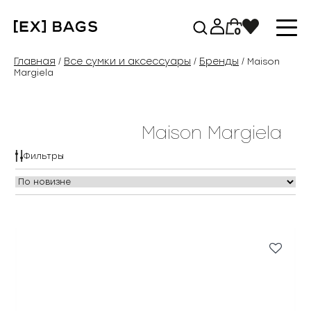
Перейти
к
0
содержимому
Главная
Все сумки и аксессуары
Бренды
/
/
/ Maison
Margiela
Maison Margiela
Фильтры