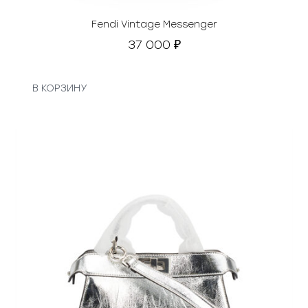
л
я
Fendi Vintage Messenger
л
37 000
₽
а
1
7
В КОРЗИНУ
2
0
0
0
₽
.