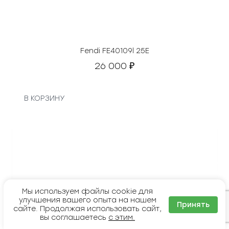
т
а
в
л
я
Fendi FE40109l 25E
л
26 000
₽
а
1
5
В КОРЗИНУ
0
0
0
0
₽
.
Мы используем файлы cookie для
улучшения вашего опыта на нашем
Принять
сайте. Продолжая использовать сайт,
вы соглашаетесь
с этим.