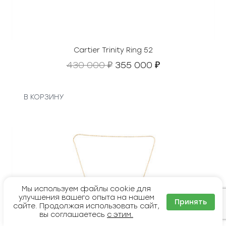
Cartier Trinity Ring 52
П
Т
430 000
355 000
₽
₽
е
е
р
к
в
у
В КОРЗИНУ
о
щ
н
а
а
я
ч
ц
а
е
л
н
ь
а
н
:
Мы используем файлы cookie для
а
3
улучшения вашего опыта на нашем
Принять
сайте. Продолжая использовать сайт,
я
5
вы соглашаетесь
с этим.
ц
5