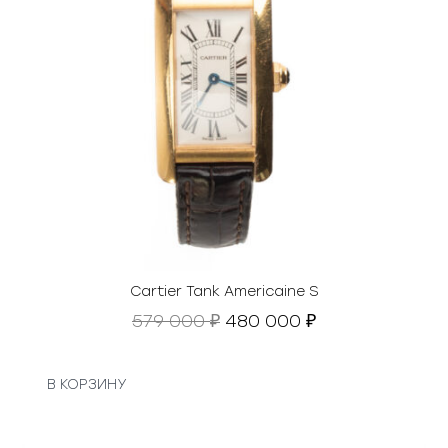
Cartier Tank Americaine S
П
Т
579 000
480 000
₽
₽
е
е
р
к
в
у
В КОРЗИНУ
о
щ
н
а