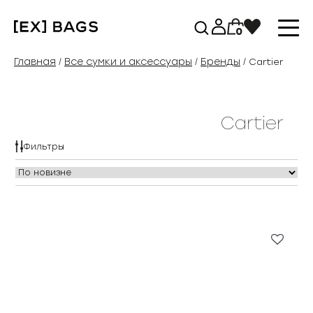
Перейти
к
0
содержимому
Главная
Все сумки и аксессуары
Бренды
/
/
/ Cartier
Cartier
Фильтры