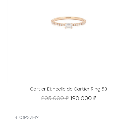
Cartier Etincelle de Cartier Ring 53
П
Т
205 000
190 000
₽
₽
е
е
р
к
в
у
В КОРЗИНУ
о
щ
н
а