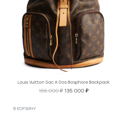
Louis Vuitton Sac A Dos Bosphore Backpack
П
Т
155 000
135 000
₽
₽
е
е
р
к
в
у
В КОРЗИНУ
о
щ
н
а