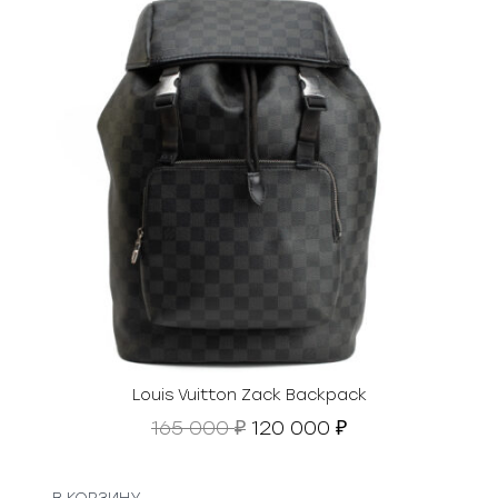
Louis Vuitton Zack Backpack
П
Т
165 000
120 000
₽
₽
е
е
р
к
в
у