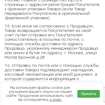
• копию главной страницы паспорта и
страницы с адресом регистрации Покупателя;
• оригинал упаковки Товара (если Товар
передавался Покупателю в оригинальной
фирменной упаковке).
7.5. Если иное не согласовано с Продавцом,
Товар возвращается Покупателем за свой
счет путём отправки его Покупателем
самостоятельно в посылке по почте, с
помощью службы доставки по адресу
Продавца, указанному менеджером Продавца
или лично в бутик по адресу: г. Москва, улица
Малая Бронная д.28
7.6. Отправку по почте или с помощью службы
доставки Товара подтверждает накладная,
кассовый чек/квитанция или иной документ, в
котором содержится информация о
получателе и номер отслеживания посылки
(трек-номер/номер отслеживания или и т.д.).
Мы используем файлы cookie для
улучшения вашего опыта на нашем
Принять
7.7. Условия отправки посылки с
сайте. Продолжая использовать сайт,
вы соглашаетесь
с этим.
возвращаемым Товаром почтой: