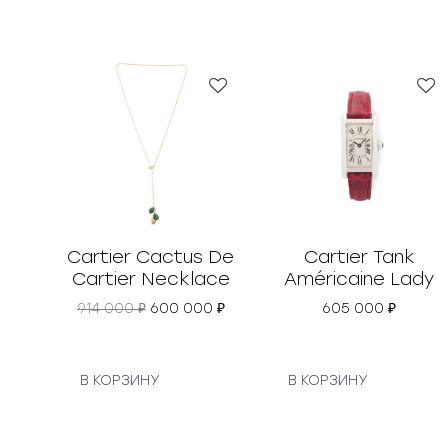
Cartier Cactus De
Cartier Tank
Cartier Necklace
Américaine Lady
П
Т
914 000
₽
600 000
₽
605 000
₽
е
е
р
к
в
у
о
щ
В КОРЗИНУ
В КОРЗИНУ
н
а
а
я
ч
ц
а
е