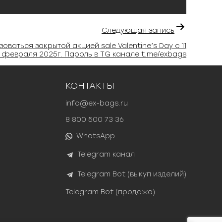
Следующая запись
оваться закрытой акцией sale Valentine’s Day c 11
 февраля 2025г. Пароль в TG канале t.me/exbags
КОНТАКТЫ
info@ex-bags.ru
8 800 500 73 36
WhatsApp
Telegram канал
Telegram Bot (выкуп изделий)
Telegram Bot (продажа)