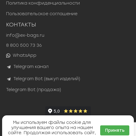
Политика конфиденциальности
Пользовательское соглашение
КОНТАКТЫ
info@ex-bags.ru
8 800 500 73 36
WhatsApp
Telegram канал
Telegram Bot (выкуп изделий)
Telegram Bot (продажа)
Мы используем файлы cookie для
Яндекс Сплит
улучшения вашего опыта на нашем
ТИНЬКОФФ РАССРОЧКА
Принять
сайте. Продолжая использовать сайт,
©
(ex)bags
2026