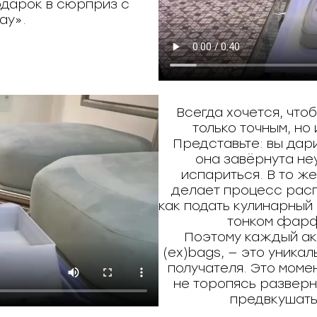
одарок в сюрприз с
ау».
Всегда хочется, что
только точным, но
Представьте: вы дари
она завёрнута не
испариться. В то 
делает процесс расп
как подать кулинарный
тонком фарф
Поэтому каждый ак
(ex)bags, — это уникал
получателя. Это момен
не торопясь разверну
предвкушать