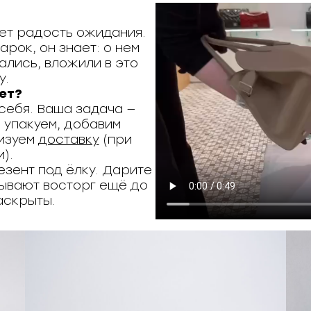
т радость ожидания.
арок, он знает: о нем
ались, вложили в это
у.
ет?
себя. Ваша задача —
 упакуем, добавим
изуем
доставку
(при
).
езент под ёлку. Дарите
зывают восторг ещё до
раскрыты.