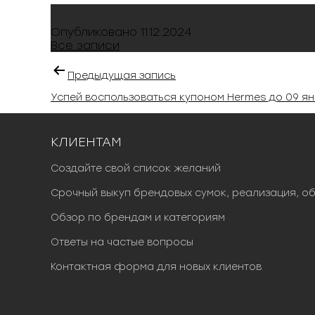
Опубликовано
11.12.2024
Все записи
Предыдущая запись
Успей воспользоваться купоном Hermes до 09 ян
КЛИЕНТАМ
Создайте свой список желаний
Срочный выкуп брендовых сумок, реализация, о
Обзор по брендам и категориям
Ответы на частые вопросы
Контактная форма для новых клиентов