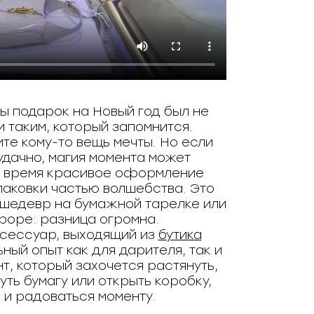
бы подарок на Новый год был не
 и таким, который запомнится.
те кому-то вещь мечты. Но если
удачно, магия момента может
же время красивое оформление
аковки частью волшебства. Это
 шедевр на бумажной тарелке или
оре: разница огромна.
сессуар, выходящий из
бутика
ьный опыт как для дарителя, так и
т, который захочется растянуть,
ть бумагу или открыть коробку,
 и радоваться моменту.