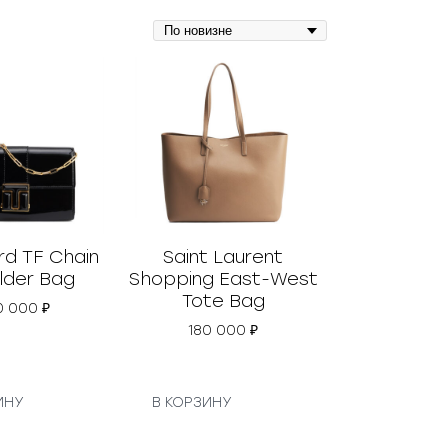
rd TF Chain
Saint Laurent
lder Bag
Shopping East-West
Tote Bag
0 000
₽
180 000
₽
ИНУ
В КОРЗИНУ