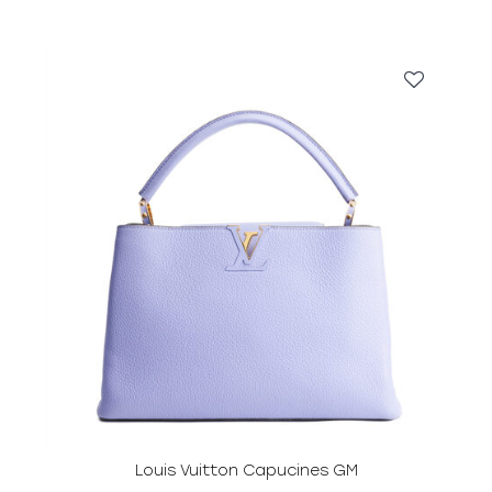
8
0
0
0
0
₽
.
Louis Vuitton Capucines GM