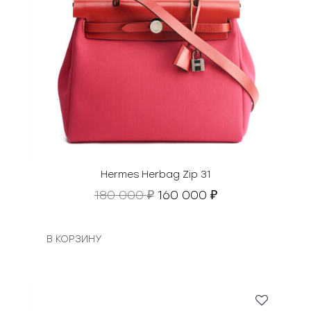
Hermes Herbag Zip 31
П
Т
180 000
160 000
₽
₽
е
е
р
к
в
у
В КОРЗИНУ
о
щ
н
а
а
я
ч
ц