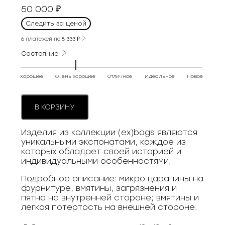
50 000
₽
Следить за ценой
6 платежей по
8 333
₽
Состояние
Хорошее
Очень хорошее
Отличное
Идеальное
Новое
В КОРЗИНУ
Изделия из коллекции (ex)bags являются
уникальными экспонатами, каждое из
которых обладает своей историей и
индивидуальными особенностями.
Подробное описание: микро царапины на
фурнитуре; вмятины, загрязнения и
пятна на внутренней стороне; вмятины и
легкая потертость на внешней стороне.