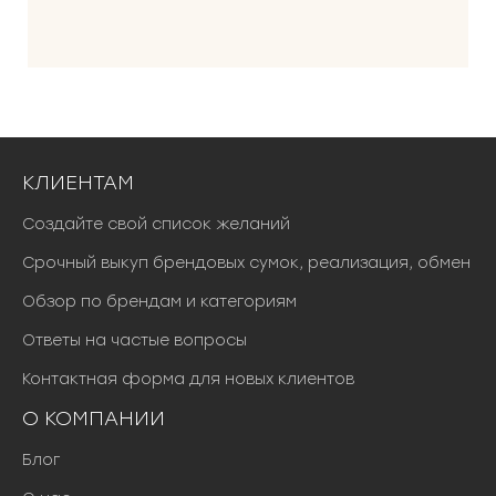
0
0
0
₽
.
КЛИЕНТАМ
Создайте свой список желаний
Срочный выкуп брендовых сумок, реализация, обмен
Обзор по брендам и категориям
Ответы на частые вопросы
Контактная форма для новых клиентов
О КОМПАНИИ
Блог