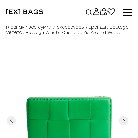
Перейти
к
0
содержимому
Главная
Все сумки и аксессуары
Бренды
Bottega
/
/
/
Veneta
/ Bottega Veneta Cassette Zip Around Wallet
Previous
Next