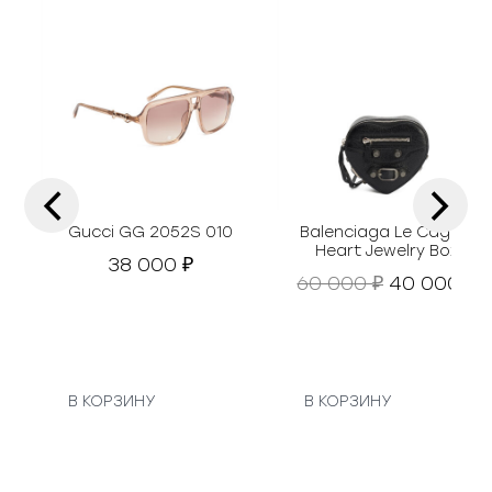
‹
›
Gucci GG 2052S 010
Balenciaga Le Cagole
Heart Jewelry Box
38 000
₽
П
Т
60 000
40 000
₽
₽
е
е
р
к
в
у
о
н
а
В КОРЗИНУ
В КОРЗИНУ
а
я
ч
ц
а
е