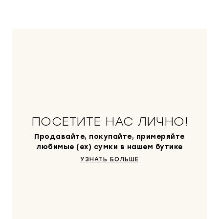
л
н
ь
а
н
:
а
4
я
0
ц
0
е
0
н
0
а
с
₽
о
.
ПОСЕТИТЕ НАС ЛИЧНО!
с
т
Продавайте, покупайте, примеряйте
а
любимые (ex) сумки в нашем бутике
в
УЗНАТЬ БОЛЬШЕ
л
я
л
а
6
0