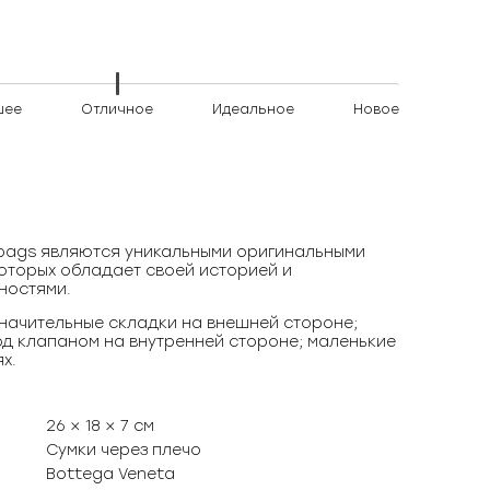
шее
Отличное
Идеальное
Новое
)bags являются уникальными оригинальными
оторых обладает своей историей и
ностями.
начительные складки на внешней стороне;
од клапаном на внутренней стороне; маленькие
х.
26 × 18 × 7 см
Сумки через плечо
Bottega Veneta