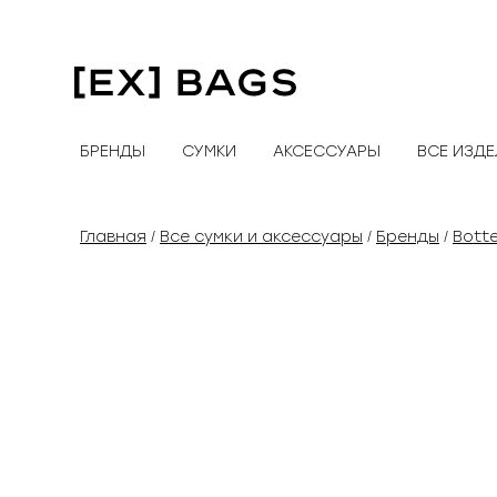
Перейти
к
содержимому
БРЕНДЫ
СУМКИ
АКСЕССУАРЫ
ВСЕ ИЗД
Главная
Все сумки и аксессуары
Бренды
Bott
/
/
/