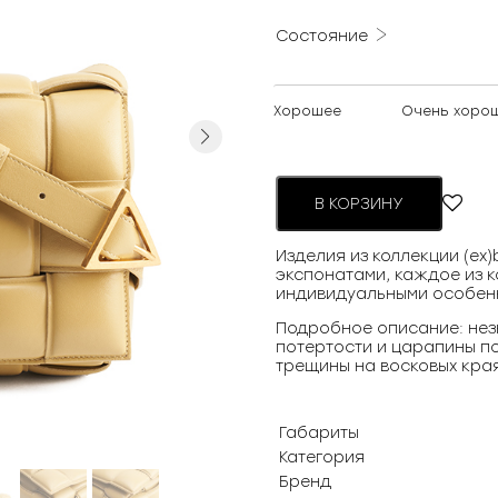
Состояние
Хорошее
Очень хоро
Next
В КОРЗИНУ
Изделия из коллекции (ex
экспонатами, каждое из к
индивидуальными особен
Подробное описание: нез
потертости и царапины п
трещины на восковых края
Габариты
Категория
Бренд