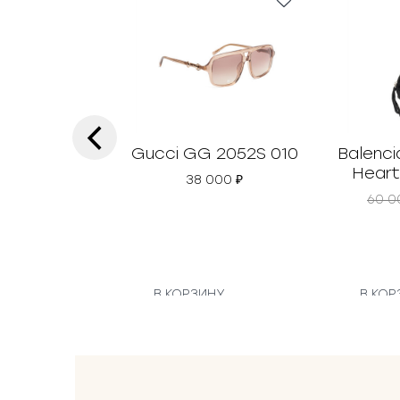
‹
Gucci GG 2052S 010
Balenci
Heart
38 000
₽
60 
В КОРЗИНУ
В КОР