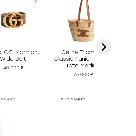
›
i GG Marmont
Celine Triomphe
Prad
Wide Belt
Classic Panier Basket
Tote Medium
40 000
₽
75 000
₽
ОРЗИНУ
В КОРЗИНУ
В