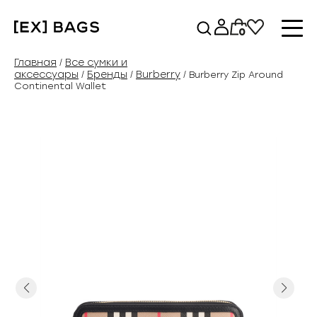
Перейти
к
0
содержимому
Главная
Все сумки и
/
аксессуары
Бренды
Burberry
/
/
/ Burberry Zip Around
Continental Wallet
Previous
Next