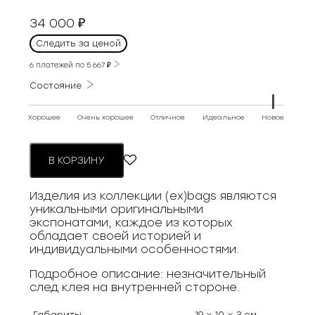
34 000
₽
Следить за ценой
6 платежей по
5 667
₽
Состояние
Хорошее
Очень хорошее
Отличное
Идеальное
Новое
В КОРЗИНУ
Изделия из коллекции (ex)bags являются
уникальными оригинальными
экспонатами, каждое из которых
обладает своей историей и
индивидуальными особенностями.
Подробное описание: незначительный
след клея на внутренней стороне.
Габариты
19 × 10 × 3 см