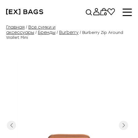
Перейти
к
0
содержимому
Главная
Все сумки и
/
аксессуары
Бренды
Burberry
/
/
/ Burberry Zip Around
Wallet Mini
Previous
Next