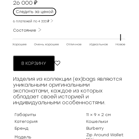
26 000
₽
Следить за ценой
6 платежей по
4 333
₽
Состояние
Хорошее
Очень хорошее
Отличное
Идеальное
Новое
В КОРЗИНУ
Изделия из коллекции (ex)bags являются
уникальными оригинальными
экспонатами, каждое из которых
обладает своей историей и
индивидуальными особенностями.
Габариты
11 × 9 × 2 см
Категория
Кошельки
Бренд
Burberry
Zip Around Wallet
Модель