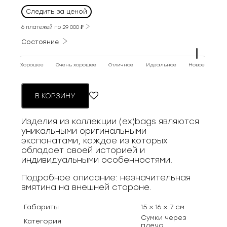
Следить за ценой
6 платежей по
29 000
₽
Состояние
Хорошее
Очень хорошее
Отличное
Идеальное
Новое
В КОРЗИНУ
Изделия из коллекции (ex)bags являются
уникальными оригинальными
экспонатами, каждое из которых
обладает своей историей и
индивидуальными особенностями.
Подробное описание: незначительная
вмятина на внешней стороне.
Габариты
15 × 16 × 7 см
Сумки через
Категория
плечо