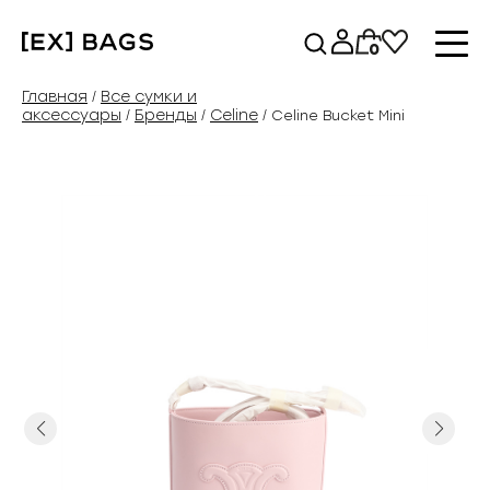
Перейти
к
0
содержимому
Главная
Все сумки и
/
аксессуары
Бренды
Celine
/
/
/ Celine Bucket Mini
Previous
Next