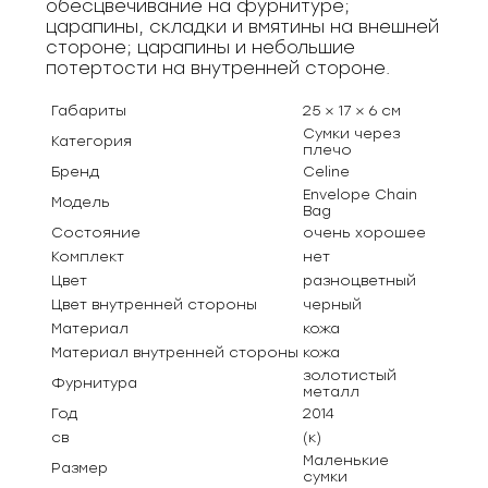
обесцвечивание на фурнитуре;
царапины, складки и вмятины на внешней
стороне; царапины и небольшие
потертости на внутренней стороне.
Габариты
25 × 17 × 6 см
Сумки через
Категория
плечо
Бренд
Celine
Envelope Chain
Модель
Bag
Состояние
очень хорошее
Комплект
нет
Цвет
разноцветный
Цвет внутренней стороны
черный
Материал
кожа
Материал внутренней стороны
кожа
золотистый
Фурнитура
металл
Год
2014
св
(к)
Маленькие
Размер
сумки