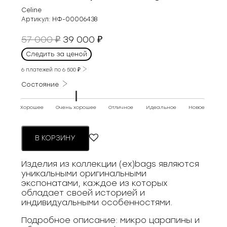
Celine
Артикул:
НФ-00006438
Первоначальная
Текущая
57 000
39 000
₽
₽
цена
цена:
Следить за ценой
составляла
39
57
6 платежей по
6 500
₽
000 ₽.
000 ₽.
Состояние
Хорошее
Очень хорошее
Отличное
Идеальное
Новое
В КОРЗИНУ
Изделия из коллекции (ex)bags являются
уникальными оригинальными
экспонатами, каждое из которых
обладает своей историей и
индивидуальными особенностями.
Подробное описание: микро царапины и