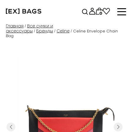
Перейти
к
0
содержимому
Главная
Все сумки и
/
аксессуары
Бренды
Celine
/
/
/ Celine Envelope Chain
Bag
Previous
Next