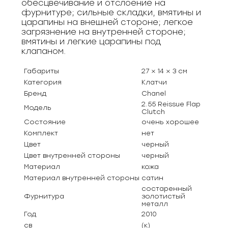
обесцвечивание и отслоение на
фурнитуре; сильные складки, вмятины и
царапины на внешней стороне; легкое
загрязнение на внутренней стороне;
вмятины и легкие царапины под
клапаном.
Габариты
27 × 14 × 3 см
Категория
Клатчи
Бренд
Chanel
2.55 Reissue Flap
Модель
Clutch
Состояние
очень хорошее
Комплект
нет
Цвет
черный
Цвет внутренней стороны
черный
Материал
кожа
Материал внутренней стороны
сатин
состаренный
Фурнитура
золотистый
металл
Год
2010
св
(к)