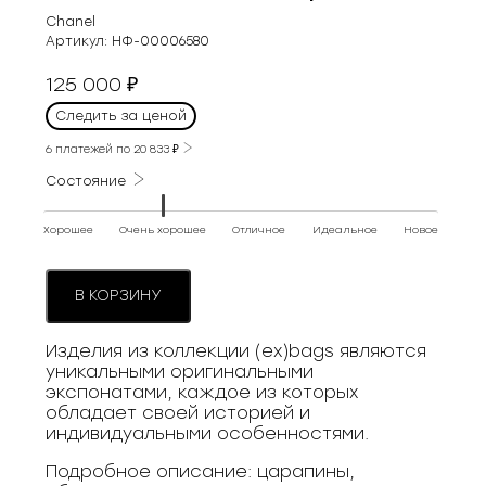
Chanel
Артикул:
НФ-00006580
125 000
₽
Следить за ценой
6 платежей по
20 833
₽
Состояние
Хорошее
Очень хорошее
Отличное
Идеальное
Новое
В КОРЗИНУ
Изделия из коллекции (ex)bags являются
уникальными оригинальными
экспонатами, каждое из которых
обладает своей историей и
индивидуальными особенностями.
Подробное описание: царапины,