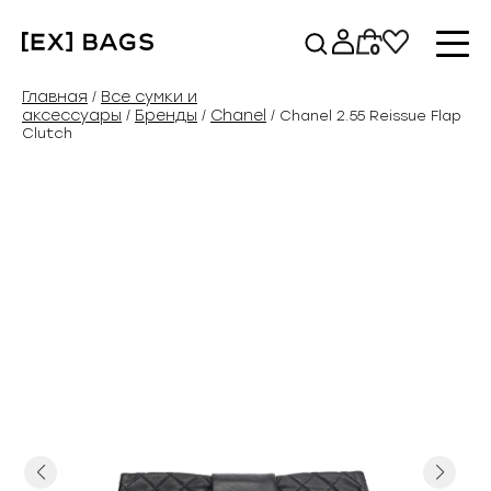
Перейти
к
0
содержимому
Главная
Все сумки и
/
аксессуары
Бренды
Chanel
/
/
/ Chanel 2.55 Reissue Flap
Clutch
Previous
Next