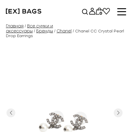
Перейти
к
0
содержимому
Главная
Все сумки и
/
аксессуары
Бренды
Chanel
/
/
/ Chanel CC Crystal Pearl
Drop Earrings
Previous
Next