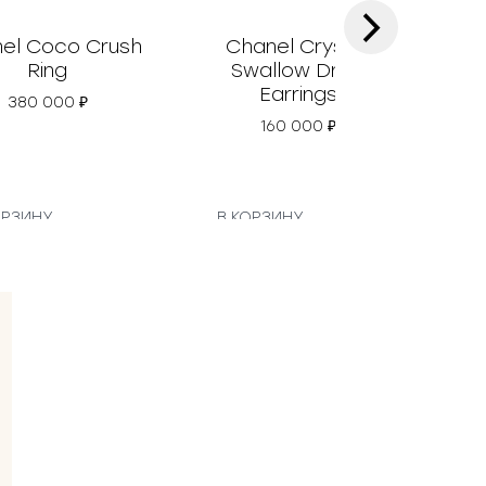
›
el Coco Crush
Chanel Crystal
Ch
Ring
Swallow Drop
Earrings
380 000
₽
160 000
₽
ОРЗИНУ
В КОРЗИНУ
В