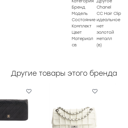
Категория
Другое
Бренд
Chanel
Модель
CC Hair Clip
Состояние
идеальное
Комплект
нет
Цвет
золотой
Материал
металл
св
(в)
Другие товары этого бренда