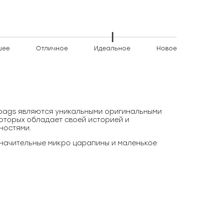
шее
Отличное
Идеальное
Новое
)bags являются уникальными оригинальными
оторых обладает своей историей и
ностями.
начительные микро царапины и маленькое