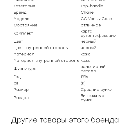
Категория
Top-handle
Бренд
Chanel
Модель
CC Vanity Case
Состояние
отличное
карта
Комплект
аутентификации
Цвет
черный
Цвет внутренней стороны
черный
Материал
кожа
Материал внутренней стороны
кожа
золотистый
Фурнитура
металл
Год
1996
св
(к)
Размер
Средние сумки
Винтажные
Раздел
сумки
Другие товары этого бренда