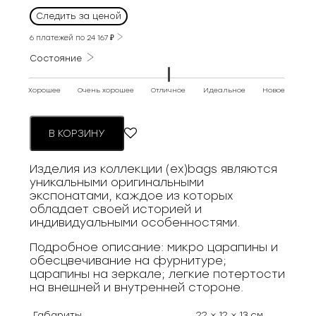
Следить за ценой
6 платежей по
24 167
₽
Состояние
Хорошее
Очень хорошее
Отличное
Идеальное
Новое
В КОРЗИНУ
Изделия из коллекции (ex)bags являются
уникальными оригинальными
экспонатами, каждое из которых
обладает своей историей и
индивидуальными особенностями.
Подробное описание: микро царапины и
обесцвечивание на фурнитуре;
царапины на зеркале; легкие потертости
на внешней и внутренней стороне.
Габариты
22 × 12 × 13 см