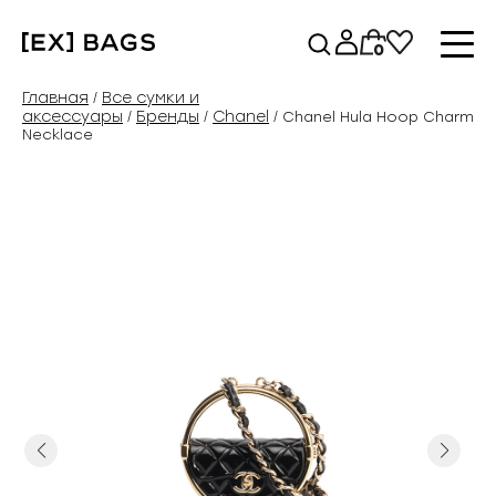
Перейти
к
0
содержимому
Главная
Все сумки и
/
аксессуары
Бренды
Chanel
/
/
/ Chanel Hula Hoop Charm
Necklace
Previous
Next