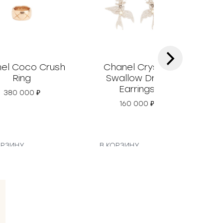
›
el Coco Crush
Chanel Crystal
Ch
Ring
Swallow Drop
Earrings
380 000
₽
160 000
₽
ОРЗИНУ
В КОРЗИНУ
В