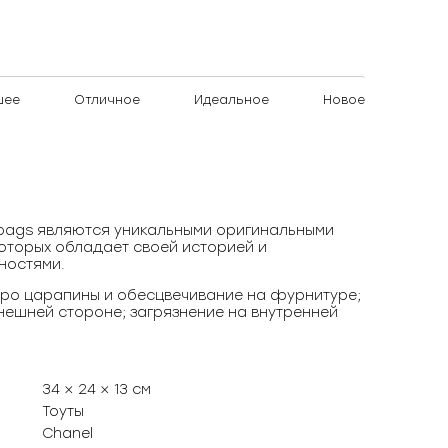
шее
Отличное
Идеальное
Новое
)bags являются уникальными оригинальными
оторых обладает своей историей и
ностями.
ро царапины и обесцвечивание на фурнитуре;
нешней стороне; загрязнение на внутренней
34 × 24 × 13 см
Тоуты
Chanel