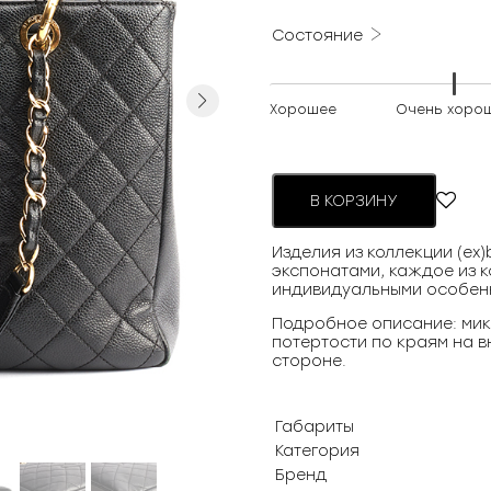
Состояние
Next
Хорошее
Очень хоро
В КОРЗИНУ
Изделия из коллекции (ex
экспонатами, каждое из к
индивидуальными особен
Подробное описание: мик
потертости по краям на в
стороне.
Габариты
Категория
Бренд