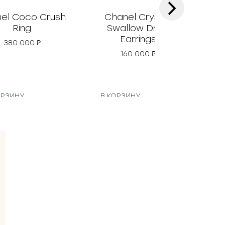
›
el Coco Crush
Chanel Crystal
Ch
Ring
Swallow Drop
Earrings
380 000
₽
160 000
₽
ОРЗИНУ
В КОРЗИНУ
В