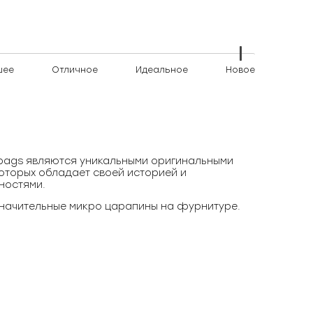
шее
Отличное
Идеальное
Новое
)bags являются уникальными оригинальными
оторых обладает своей историей и
ностями.
начительные микро царапины на фурнитуре.