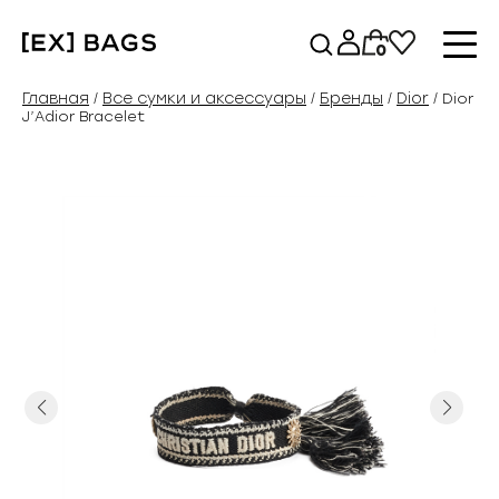
Перейти
к
0
содержимому
Главная
Все сумки и аксессуары
Бренды
Dior
/
/
/
/ Dior
J’Adior Bracelet
Previous
Next