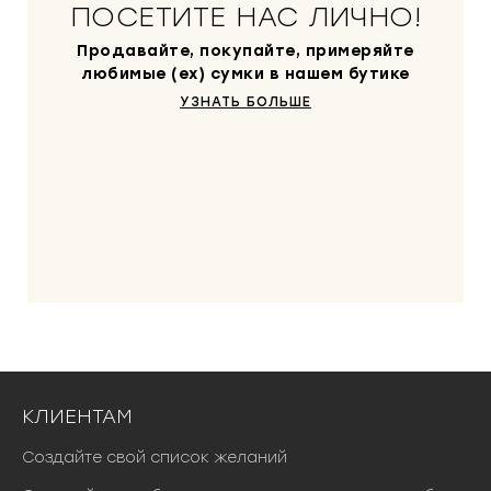
ПОСЕТИТЕ НАС ЛИЧНО!
с
т
Продавайте, покупайте, примеряйте
а
любимые (ex) сумки в нашем бутике
в
УЗНАТЬ БОЛЬШЕ
л
я
л
а
6
0
0
0
0
₽
.
КЛИЕНТАМ
Создайте свой список желаний