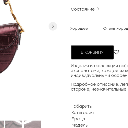
Состояние
Next
Хорошее
Очень хоро
В КОРЗИНУ
Изделия из коллекции (ex
экспонатами, каждое из к
индивидуальными особен
Подробное описание: легк
стороне; незначительные
Габариты
Категория
Бренд
Модель