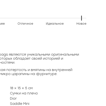
шее
Отличное
Идеальное
Новое
)bags являются уникальными оригинальными
оторых обладает своей историей и
ностями.
ая потертость и вмятины на внутренней
 микро царапины на фурнитуре.
18 × 15 × 5 см
Сумки на плечо
Dior
Saddle Mini