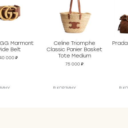
 GG Marmont
Celine Triomphe
Prada
ide Belt
Classic Panier Basket
Tote Medium
40 000
₽
75 000
₽
ЗИНУ
В КОРЗИНУ
В К