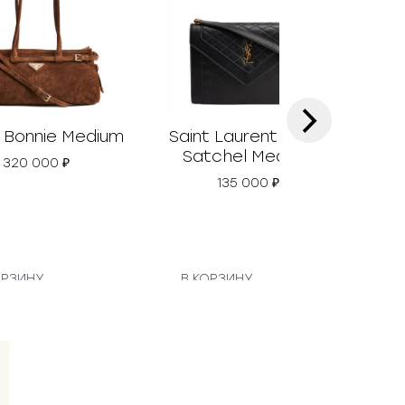
›
 Bonnie Medium
Saint Laurent Gaby
Gu
Satchel Medium
320 000
₽
135 000
₽
ОРЗИНУ
В КОРЗИНУ
В