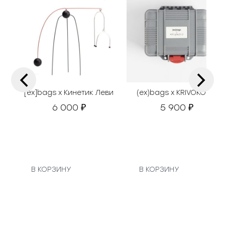
‹
›
[ex]bags х Кинетик Леви
(ex)bags х KRIVOKOSO
6 000
5 900
₽
₽
В КОРЗИНУ
В КОРЗИНУ