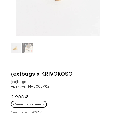
(ex)bags х KRIVOKOSO
(ex)bags
Артикул:
НФ-00007962
2 900
₽
Следить за ценой
6 платежей по
483
₽