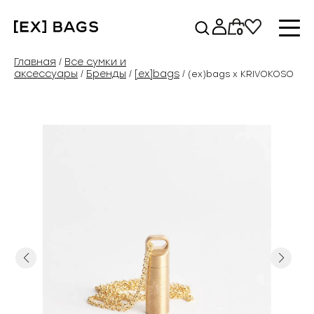
Перейти
к
0
содержимому
Главная
Все сумки и
/
аксессуары
Бренды
[ex]bags
/
/
/ (ex)bags х KRIVOKOSO
Previous
Next