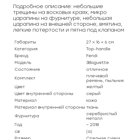
Подробное описание: небольшие
трещины на восковых краях; микро
царапины на фурнитуре; небольшая
царапина на внешней стороне; вмятина,
легкие потертости и пятна под клапаном
Габариты
27 × 16 × 6 см
Категория
Top-handle
Бренд
Fendi
Модель
3Baguette
Состояние
отличное
плечевой
Комплект
ремень, пыльник
Цвет
желтый
Цвет внутренней стороны
серый
Материал
кожа
Материал внутренней стороны
ткань
серебристый
Фурнитура
металл
Год
~ 2018
св
(а)
Размер
Средние сумки