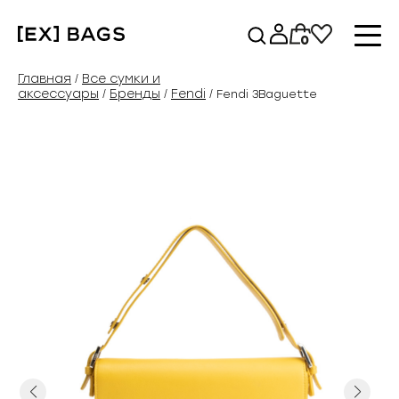
Перейти
к
0
содержимому
Главная
Все сумки и
/
аксессуары
Бренды
Fendi
/
/
/ Fendi 3Baguette
Previous
Next