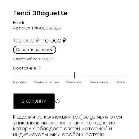
Fendi 3Baguette
Fendi
Артикул:
НФ-00004325
Первоначальная
Текущая
172 000
110 000
₽
₽
цена
цена:
Следить за ценой
составляла
110
172
6 платежей по
18 333
₽
000 ₽.
000 ₽.
Состояние
Хорошее
Очень хорошее
Отличное
Идеальное
Новое
В КОРЗИНУ
Изделия из коллекции (ex)bags являются
уникальными экспонатами, каждое из
которых обладает своей историей и
индивидуальными особенностями.