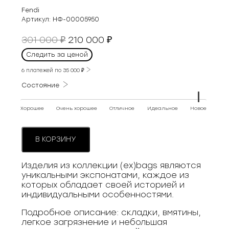
Fendi
Артикул:
НФ-00005950
Первоначальная
Текущая
301 000
210 000
₽
₽
цена
цена:
Следить за ценой
составляла
210
301
6 платежей по
35 000
₽
000 ₽.
000 ₽.
Состояние
Хорошее
Очень хорошее
Отличное
Идеальное
Новое
В КОРЗИНУ
Изделия из коллекции (ex)bags являются
уникальными экспонатами, каждое из
которых обладает своей историей и
индивидуальными особенностями.
Подробное описание: складки, вмятины,
легкое загрязнение и небольшая