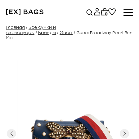
Перейти
к
0
содержимому
Главная
Все сумки и
/
аксессуары
Бренды
Gucci
/
/
/ Gucci Broadway Pearl Bee
Mini
Previous
Next