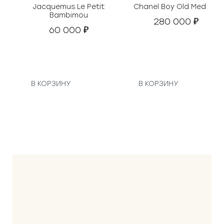
Jacquemus Le Petit
Chanel Boy Old Medium
а
Bambimou
280 000
в
₽
60 000
₽
л
я
л
а
6
В КОРЗИНУ
В КОРЗИНУ
0
0
0
0
₽
.