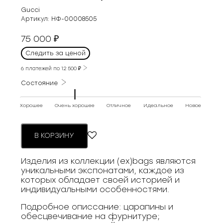
Gucci
Артикул:
НФ-00008505
75 000
₽
Следить за ценой
6 платежей по
12 500
₽
Состояние
Хорошее
Очень хорошее
Отличное
Идеальное
Новое
В КОРЗИНУ
Изделия из коллекции (ex)bags являются
уникальными экспонатами, каждое из
которых обладает своей историей и
индивидуальными особенностями.
Подробное описсание: царапины и
обесцвечивание на фурнитуре;