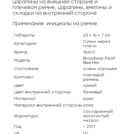
царапины на внешней стороне и
плечевом ремне; царапины, вмятины и
складки на внутренней стороне.
Примечание: инициалы на ремне.
Габариты
25 × 16 × 7 см
Сумки через
Категория
плечо
Бренд
Gucci
Broadway Pearl
Модель
Bee Mini
Состояние
очень хорошее
плечевой
Комплект
ремень
Цвет
синий
Цвет внутренней стороны
бежевый
Материал
кожа
Материал внутренней стороны
кожа
состаренный
Фурнитура
золотистый
металл
Год
~ 2017
св
(к)