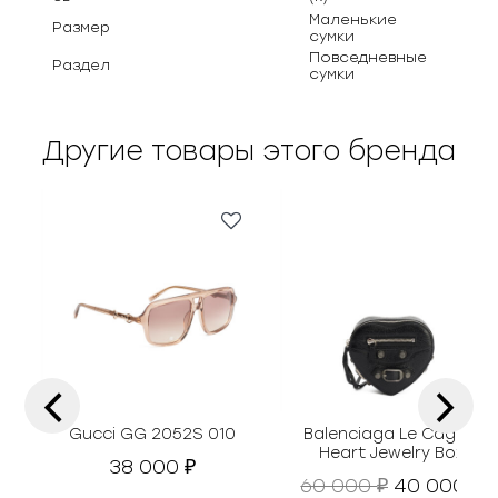
Маленькие
Размер
сумки
Повседневные
Раздел
сумки
Другие товары этого бренда
‹
›
Gucci GG 2052S 010
Balenciaga Le Cagole
Heart Jewelry Box
38 000
₽
П
Т
60 000
40 000
₽
₽