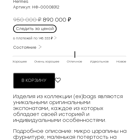
Hermes
Артикул:
НФ-00008312
Первоначальная
Текущая
950 000
890 000
₽
₽
цена
цена:
Следить за ценой
составляла
890
950
6 платежей по
148 333
₽
000 ₽.
000 ₽.
Состояние
Хорошее
Очень хорошее
Отличное
Идеальное
Новое
В КОРЗИНУ
Изделия из коллекции (ex)bags являются
уникальными оригинальными
экспонатами, каждое из которых
обладает своей историей и
индивидуальными особенностями.
Подробное описание: микро царапины на
фурнитуре; маленькая потертость на