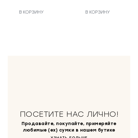
о
н
а
В КОРЗИНУ
В КОРЗИНУ
а
я
ч
ц
а
е
л
н
ь
а
н
:
а
4
я
0
ц
0
е
0
н
0
а
с
₽
о
.
ПОСЕТИТЕ НАС ЛИЧНО!
с
т
Продавайте, покупайте, примеряйте
а
любимые (ex) сумки в нашем бутике
в
УЗНАТЬ БОЛЬШЕ