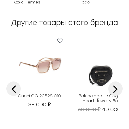
Кожа Hermes
Togo
Другие товары этого бренда
‹
›
Gucci GG 2052S 010
Balenciaga Le Cagole
Heart Jewelry Box
38 000
₽
П
Т
60 000
40 000
₽
₽
е
е
р
к
в
у