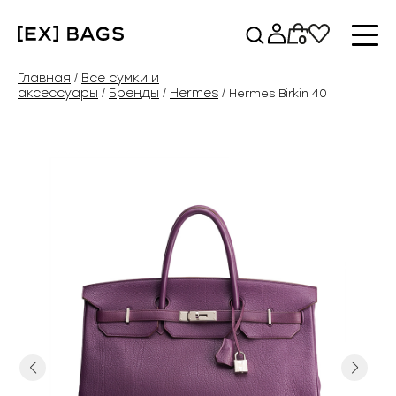
Перейти
к
0
содержимому
Главная
Все сумки и
/
аксессуары
Бренды
Hermes
/
/
/ Hermes Birkin 40
Previous
Next