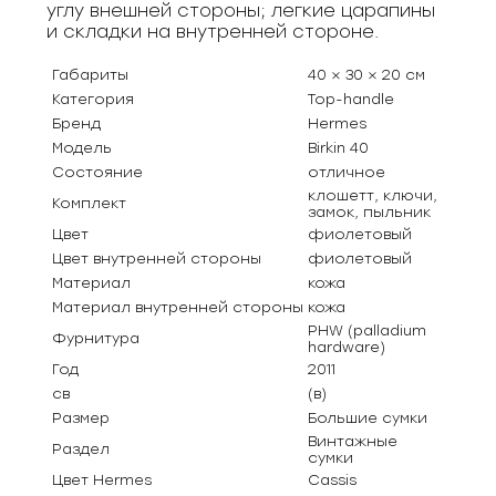
углу внешней стороны; легкие царапины
и складки на внутренней стороне.
Габариты
40 × 30 × 20 см
Категория
Top-handle
Бренд
Hermes
Модель
Birkin 40
Состояние
отличное
клошетт, ключи,
Комплект
замок, пыльник
Цвет
фиолетовый
Цвет внутренней стороны
фиолетовый
Материал
кожа
Материал внутренней стороны
кожа
PHW (palladium
Фурнитура
hardware)
Год
2011
св
(в)
Размер
Большие сумки
Винтажные
Раздел
сумки
Цвет Hermes
Cassis