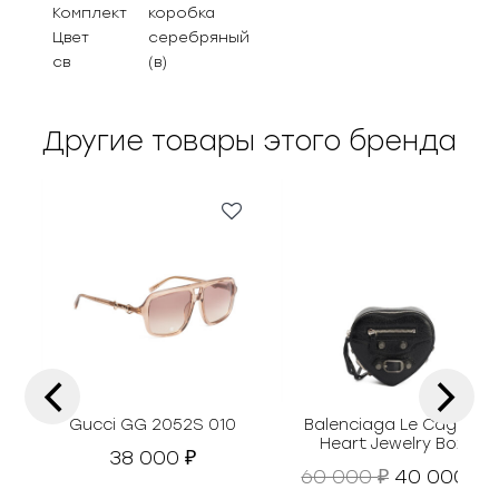
Комплект
коробка
Цвет
серебряный
св
(в)
Другие товары этого бренда
‹
›
Gucci GG 2052S 010
Balenciaga Le Cagole
Heart Jewelry Box
38 000
₽
П
Т
60 000
40 000
₽
₽
е
е