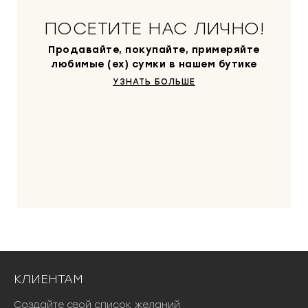
о
с
.
ПОСЕТИТЕ НАС ЛИЧНО!
т
а
Продавайте, покупайте, примеряйте
в
любимые (ex) сумки в нашем бутике
л
УЗНАТЬ БОЛЬШЕ
я
л
а
7
5
0
0
0
0
₽
.
КЛИЕНТАМ
Создайте свой список желаний