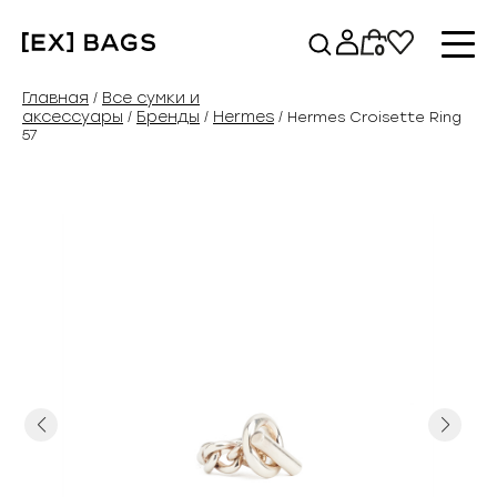
Перейти
к
0
содержимому
Главная
Все сумки и
/
аксессуары
Бренды
Hermes
/
/
/ Hermes Croisette Ring
57
Previous
Next