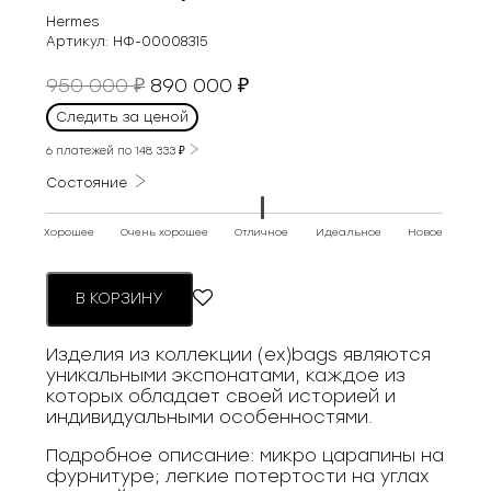
Hermes
Артикул:
НФ-00008315
Первоначальная
Текущая
950 000
890 000
₽
₽
цена
цена:
Следить за ценой
составляла
890
950
6 платежей по
148 333
₽
000 ₽.
000 ₽.
Состояние
Хорошее
Очень хорошее
Отличное
Идеальное
Новое
В КОРЗИНУ
Изделия из коллекции (ex)bags являются
уникальными экспонатами, каждое из
которых обладает своей историей и
индивидуальными особенностями.
Подробное описание: микро царапины на
фурнитуре; легкие потертости на углах