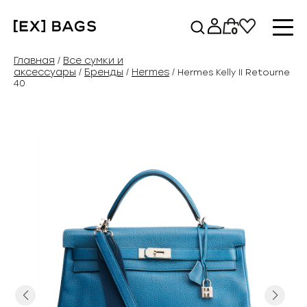
Перейти
к
0
содержимому
Главная
Все сумки и
/
аксессуары
Бренды
Hermes
/
/
/ Hermes Kelly II Retourne
40
Previous
Next