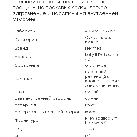
внешней стороны; незначительные
трещины на восковых краях; легкое
загрязнение и царапины на внутренней
стороне.
Габариты
40 × 28 × 16 см
Сумки через
Категория
плечо
Бренд
Hermes
Kelly II Retourne
Модель
40
Состояние
отличное
плечевой
ремень (2),
Комплект
клошетт, ключи,
замок, пыльник
Цвет
синий
Цвет внутренней стороны
синий
Материал
кожа
Материал внутренней стороны
кожа
PHW (palladium
Фурнитура
hardware)
Год
2013
св
(к)