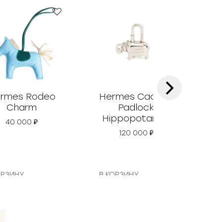
›
rmes Rodeo
Hermes Cadena
Her
Charm
Padlock
Hippopotamus
40 000
₽
120 000
₽
ОРЗИНУ
В КОРЗИНУ
В