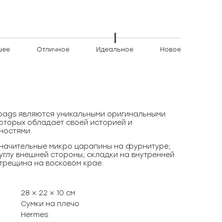
шее
Отличное
Идеальное
Новое
)bags являются уникальными оригинальными
оторых обладает своей историей и
ностями.
начительные микро царапины на фурнитуре;
углу внешней стороны; складки на внутренней
трещина на восковом крае.
28 × 22 × 10 см
Сумки на плечо
Hermes