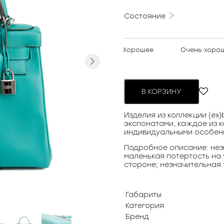
Состояние
Хорошее
Очень хоро
Next
В КОРЗИНУ
Изделия из коллекции (ex
экспонатами, каждое из к
индивидуальными особен
Подробное описание: нез
маленькая потертость на 
стороне; незначительная 
Габариты
Категория
Бренд