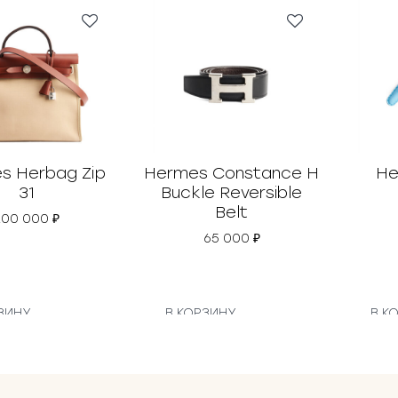
s Herbag Zip
Hermes Constance H
He
31
Buckle Reversible
Belt
200 000
₽
65 000
₽
ЗИНУ
В КОРЗИНУ
В К