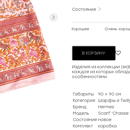
Состояние
Next
Хорошее
Очень хоро
В КОРЗИНУ
Изделия из коллекции (ex
каждое из которых облад
особенностями.
Габариты
90 × 90 см
Категория
Шарфы и Twill
Бренд
Hermes
Модель
Scarf ‘Chasse 
Состояние
новое
Комплект
коробка