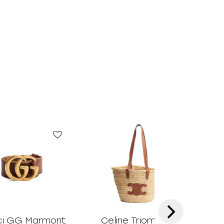
›
i GG Marmont
Celine Triomphe
Prad