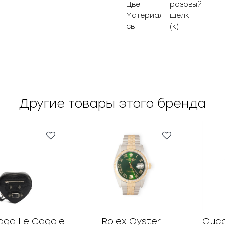
Цвет
розовый
Материал
шелк
св
(к)
Другие товары этого бренда
aga Le Cagole
Rolex Oyster
Gucc