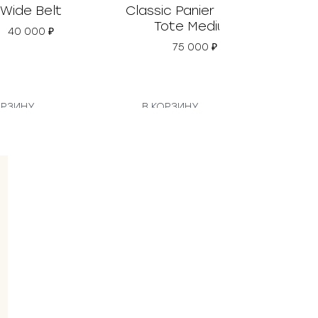
Wide Belt
Classic Panier Basket
Tote Medium
40 000
₽
75 000
₽
ОРЗИНУ
В КОРЗИНУ
В