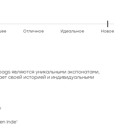
шее
Отличное
Идеальное
Новое
)bags являются уникальными экспонатами,
ает своей историей и индивидуальными
y
en Inde’