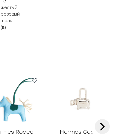
нет
желтый
розовый
шелк
(в)
›
rmes Rodeo
Hermes Cadena
Her