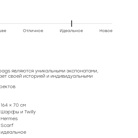
шее
Отличное
Идеальное
Новое
)bags являются уникальными экспонатами,
ает своей историей и индивидуальными
фектов
164 × 70 см
Шарфы и Twilly
Hermes
Scarf
идеальное