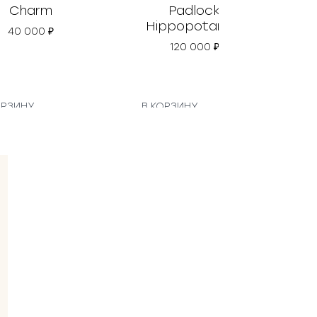
Charm
Padlock
Hippopotamus
40 000
₽
120 000
₽
ОРЗИНУ
В КОРЗИНУ
В