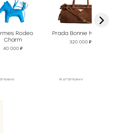
›
rmes Rodeo
Prada Bonnie Medium
Chan
Charm
320 000
₽
40 000
₽
ОРЗИНУ
В КОРЗИНУ
В