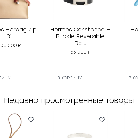
s Herbag Zip
Hermes Constance H
He
31
Buckle Reversible
Belt
200 000
₽
65 000
₽
ЗИНУ
В КОРЗИНУ
В К
Недавно просмотренные товары