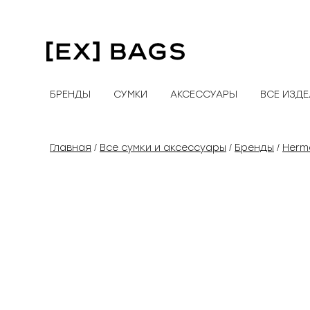
Перейти
к
содержимому
БРЕНДЫ
СУМКИ
АКСЕССУАРЫ
ВСЕ ИЗД
Главная
Все сумки и аксессуары
Бренды
Herm
/
/
/