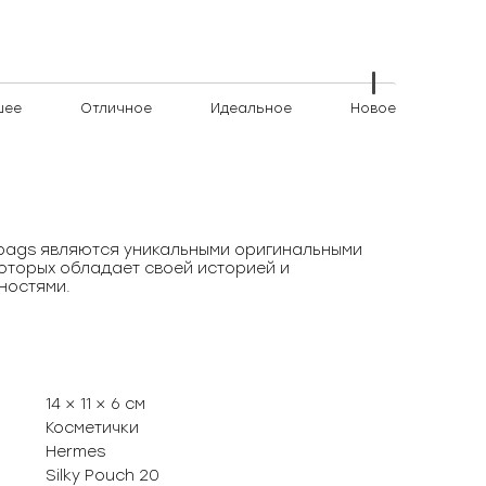
шее
Отличное
Идеальное
Новое
)bags являются уникальными оригинальными
оторых обладает своей историей и
ностями.
14 × 11 × 6 см
Косметички
Hermes
Silky Pouch 20