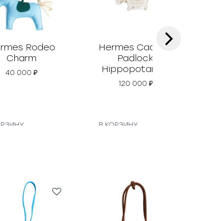
›
rmes Rodeo
Hermes Cadena
Her
Charm
Padlock
Hippopotamus
40 000
₽
120 000
₽
ОРЗИНУ
В КОРЗИНУ
В