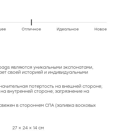
шее
Отличное
Идеальное
Новое
)bags являются уникальными экспонатами,
ает своей историей и индивидуальными
начительная потертость на внешней стороне;
 на внутренней стороне; загрязнение на
свежен в стороннем СПА (заливка восковых
27 × 24 × 14 см