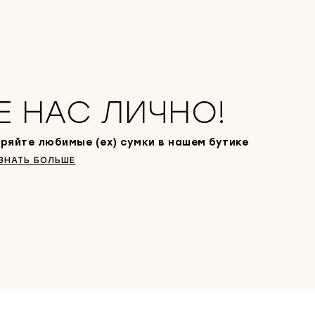
я
0
ц
0
е
0
н
0
а
с
₽
о
.
с
т
Е НАС ЛИЧНО!
а
в
л
ряйте любимые (ex) сумки в нашем бутике
я
л
ЗНАТЬ БОЛЬШЕ
а
6
0
0
0
0
₽
.