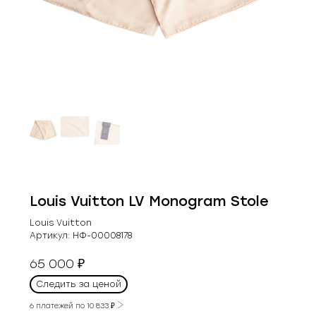
Louis Vuitton LV Monogram Stole
Louis Vuitton
Артикул:
НФ-00008178
65 000
₽
Следить за ценой
6 платежей по
10 833
₽