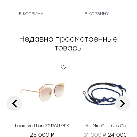
В КОРЗИНУ
В КОРЗИНУ
Недавно просмотренные
товары
‹
›
Louis Vuitton Z2176U 9PK
Miu Miu Glasses Cord
П
Т
25 000
31 000
24 000
₽
₽
₽