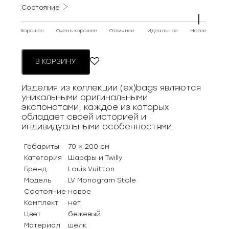
Состояние
Хорошее
Очень хорошее
Отличное
Идеальное
Новое
В КОРЗИНУ
Изделия из коллекции (ex)bags являются
уникальными оригинальными
экспонатами, каждое из которых
обладает своей историей и
индивидуальными особенностями.
Габариты
70 × 200 см
Категория
Шарфы и Twilly
Бренд
Louis Vuitton
Модель
LV Monogram Stole
Состояние
новое
Комплект
нет
Цвет
бежевый
Материал
шелк