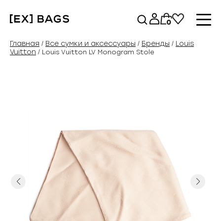
Перейти
к
0
содержимому
Главная
Все сумки и аксессуары
Бренды
Louis
/
/
/
Vuitton
/ Louis Vuitton LV Monogram Stole
Previous
Next