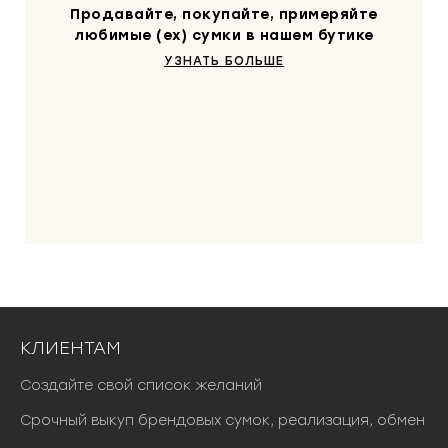
т
Продавайте, покупайте, примеряйте
а
любимые (ex) сумки в нашем бутике
в
УЗНАТЬ БОЛЬШЕ
л
я
л
а
3
1
0
0
0
₽
.
КЛИЕНТАМ
Создайте свой список желаний
Срочный выкуп брендовых сумок, реализация, обмен